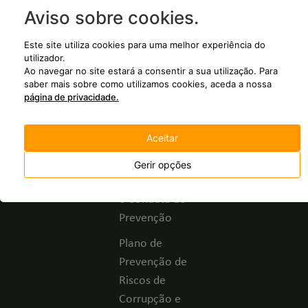
Vagas em
237 630
Aviso sobre cookies
.
aberto
geral@grupofbc.
Este site utiliza cookies para uma melhor experiência do
Candidatura
Custo chamada
utilizador.
espontânea
Ao navegar no site estará a consentir a sua utilização.
Para
rede fixa
saber mais sobre como utilizamos cookies, aceda a nossa
Canal de
nacional.
página de privacidade.
denúncias
Política de
Aceitar
Privacidade
Gerir opções
Código de Ética
e Conduta de
Prevenção
Plano de
Prevenção de
Riscos de
Corrupção e