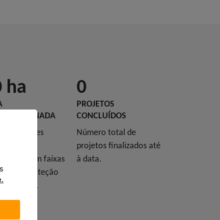
0
 ha
0
A
PROJETOS
ERVENCIONADA
CONCLUÍDOS
l de hectares
Número total de
ngidos por
projetos finalizados até
rvenções em faixas
à data.
s
estão e proteção
.
ombustível.