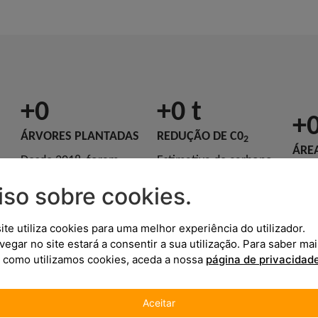
+
0
+
0
 t
+
ÁRVORES PLANTADAS
REDUÇÃO DE C0
2
ÁRE
Desde 2018, foram
Estimativa de carbono
INT
plantadas mais de 8
de CO₂ capturado e/ou
iso sobre cookies
.
Tota
milhões de plantas por
evitado através das
abra
todo o país.
ações implementadas.
site utiliza cookies para uma melhor experiência do utilizador.
inte
vegar no site estará a consentir a sua utilização.
Para saber mai
de g
 como utilizamos cookies, aceda a nossa
página de privacidade
de c
Aceitar