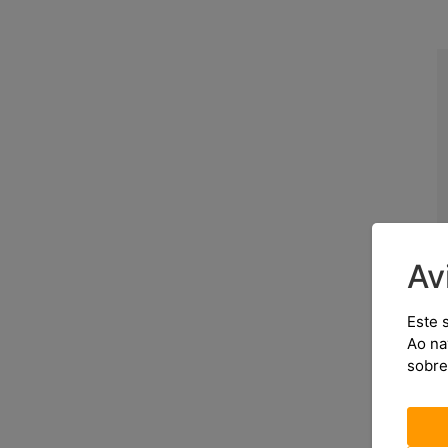
Av
Este 
Ao na
sobre