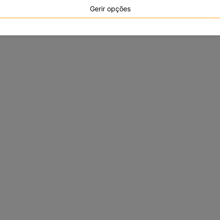
Gerir opções
das comunidades e
ade.