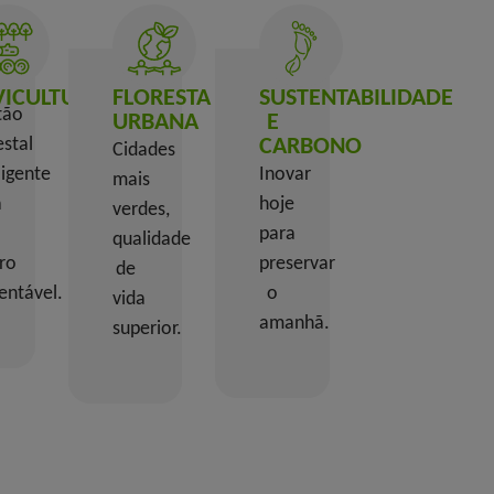
LVICULTURA
FLORESTA
SUSTENTABILIDADE
tão
URBANA
E
estal
CARBONO
Cidades
ligente
Inovar
mais
a
hoje
verdes,
para
qualidade
ro
preservar
de
entável.
o
vida
amanhã.
superior.