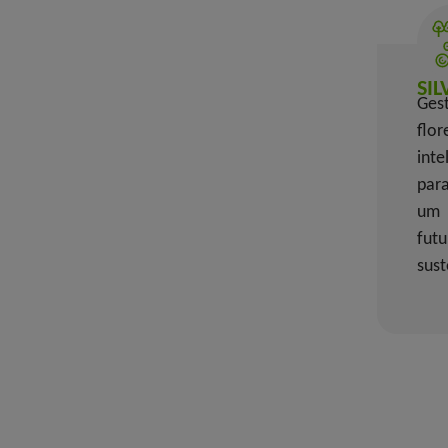
SI
Ges
flor
inte
par
um
futu
sust